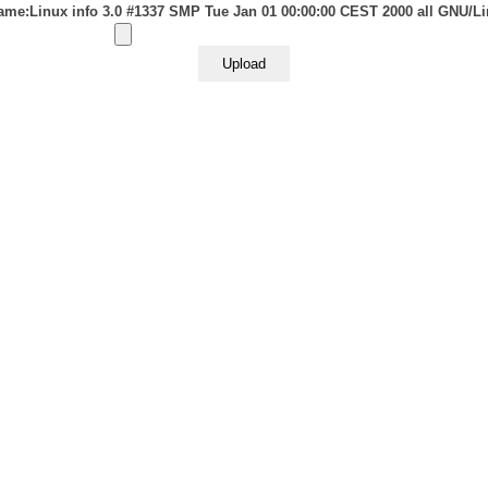
me:Linux info 3.0 #1337 SMP Tue Jan 01 00:00:00 CEST 2000 all GNU/L
E
ACCUEIL
LES GALERIES
ÉPOQUES & STYLES
LES OB